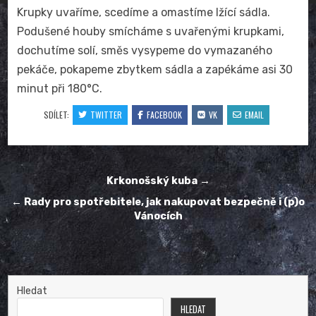
Krupky uvaříme, scedíme a omastíme lžící sádla.
Podušené houby smícháme s uvařenými krupkami,
dochutíme solí, směs vysypeme do vymazaného
pekáče, pokapeme zbytkem sádla a zapékáme asi 30
minut při 180°C.
SDÍLET:
TWITTER
FACEBOOK
VK
EMAIL
Navigace
Krkonošský kuba →
pro
← Rady pro spotřebitele, jak nakupovat bezpečně i (p)o
příspěvek
Vánocích
Hledat
HLEDAT