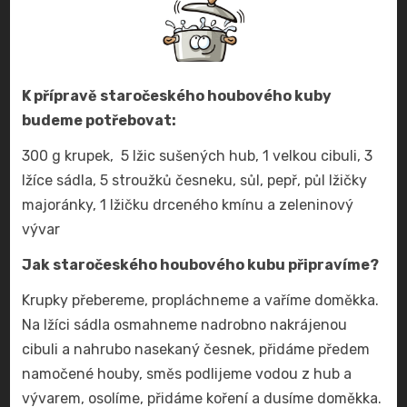
K přípravě staročeského houbového kuby
budeme potřebovat:
300 g krupek, 5 lžic sušených hub, 1 velkou cibuli, 3
lžíce sádla, 5 stroužků česneku, sůl, pepř, půl lžičky
majoránky, 1 lžičku drceného kmínu a zeleninový
vývar
Jak staročeského houbového kubu připravíme?
Krupky přebereme, propláchneme a vaříme doměkka.
Na lžíci sádla osmahneme nadrobno nakrájenou
cibuli a nahrubo nasekaný česnek, přidáme předem
namočené houby, směs podlijeme vodou z hub a
vývarem, osolíme, přidáme koření a dusíme doměkka.