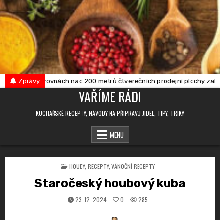
Skip
to
content
 je v provozovnách nad 200 metrů čtverečních prodejní plochy zakázán
Zprávy
VAŘÍME RÁDI
KUCHAŘSKÉ RECEPTY, NÁVODY NA PŘÍPRAVU JÍDEL, TIPY, TRIKY
MENU
POSTED
HOUBY
,
RECEPTY
,
VÁNOČNÍ RECEPTY
IN
Staročeský houbový kuba
23. 12. 2024
0
285