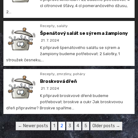
cl citronové šťávy, 4 cl pomerančového džusu,
2…
Recepty
,
saláty
Špenátový salát se sýrem a žampiony
21. 7. 2024
K přípravě špenátového salátu se sýrem a
žampiony budeme potřebovat: 2 šalotky, 1
stroužek česneku,…
Recepty
,
zmrzliny, poháry
Broskvová dřeň
21. 7. 2024
K přípravě broskvové dřeně budeme
potřebovat: broskve a cukr Jak broskvovou
dřeň připravíme? Broskve spaříme…
Stránkování
← Newer posts
1
2
3
4
5
Older posts →
příspěvků