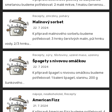
smetanou budeme potřebovat: 2 malé mrkve, 1 malou červenou…
Recepty
,
zmrzliny, poháry
Malinový sorbet
22. 7. 2024
K přípravě malinového sorbetu budeme
potřebovat: 3 hrnky čerstvých malin, půl hrnku
vody, 2/3 hrnku…
Recepty
,
sýry
,
těstoviny
,
uzené maso, uzeniny
Špagety s nivovou omáčkou
22. 7. 2024
K přípravě špaget s nivovou omáčkou budeme
potřebovat: 1 balení špaget, slaninu, 200 g
šunkového…
nápoje
,
nealkoholické
,
Recepty
American Fizz
21. 7. 2024
K přípravě American Fizz budeme potřebovat: 4