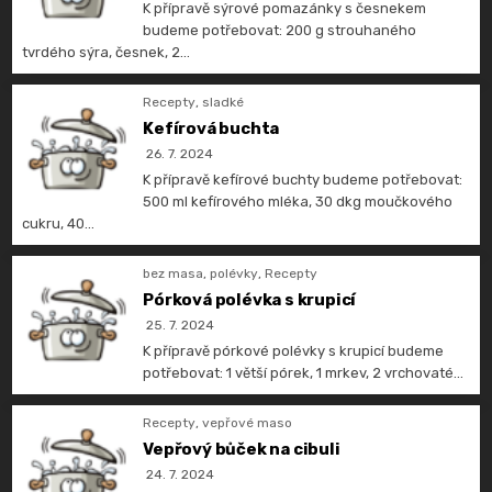
K přípravě sýrové pomazánky s česnekem
budeme potřebovat: 200 g strouhaného
tvrdého sýra, česnek, 2…
Recepty
,
sladké
Kefírová buchta
26. 7. 2024
K přípravě kefírové buchty budeme potřebovat:
500 ml kefírového mléka, 30 dkg moučkového
cukru, 40…
bez masa
,
polévky
,
Recepty
Pórková polévka s krupicí
25. 7. 2024
K přípravě pórkové polévky s krupicí budeme
potřebovat: 1 větší pórek, 1 mrkev, 2 vrchovaté…
Recepty
,
vepřové maso
Vepřový bůček na cibuli
24. 7. 2024