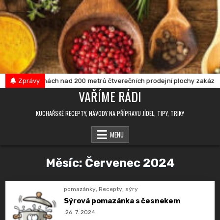
Skip
to
content
v provozovnách nad 200 metrů čtverečních prodejní plochy zakázán pro
Zprávy
VAŘÍME RÁDI
KUCHAŘSKÉ RECEPTY, NÁVODY NA PŘÍPRAVU JÍDEL, TIPY, TRIKY
MENU
Měsíc:
Červenec 2024
pomazánky
,
Recepty
,
sýry
Sýrová pomazánka s česnekem
26. 7. 2024