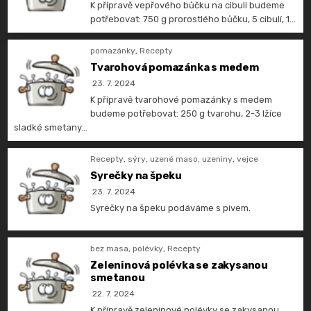
K přípravě vepřového bůčku na cibuli budeme
potřebovat: 750 g prorostlého bůčku, 5 cibulí, 1…
pomazánky
,
Recepty
Tvarohová pomazánka s medem
23. 7. 2024
K přípravě tvarohové pomazánky s medem
budeme potřebovat: 250 g tvarohu, 2-3 lžíce
sladké smetany…
Recepty
,
sýry
,
uzené maso, uzeniny
,
vejce
Syrečky na špeku
23. 7. 2024
Syrečky na špeku podáváme s pivem.
bez masa
,
polévky
,
Recepty
Zeleninová polévka se zakysanou
smetanou
22. 7. 2024
K přípravě zeleninové polévky se zakysanou