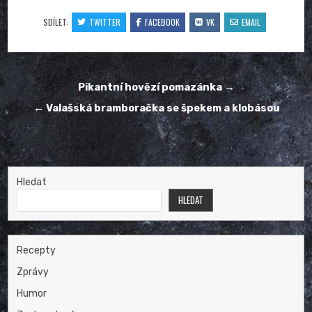
SDÍLET:
TWITTER
FACEBOOK
VK
EMAIL
Navigace
Pikantní hovězí pomazánka →
pro
← Valašská bramboračka se špekem a klobásou
příspěvek
Hledat
HLEDAT
Recepty
Zprávy
Humor