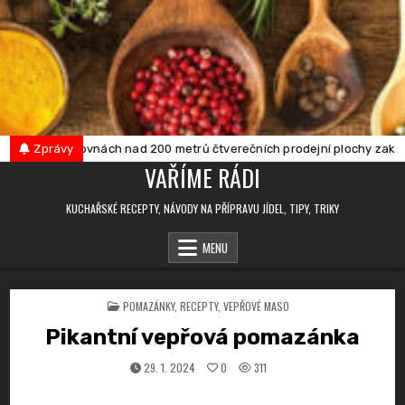
Skip
to
content
 je v provozovnách nad 200 metrů čtverečních prodejní plochy zakázán
Zprávy
VAŘÍME RÁDI
KUCHAŘSKÉ RECEPTY, NÁVODY NA PŘÍPRAVU JÍDEL, TIPY, TRIKY
MENU
POSTED
POMAZÁNKY
,
RECEPTY
,
VEPŘOVÉ MASO
IN
Pikantní vepřová pomazánka
29. 1. 2024
0
311