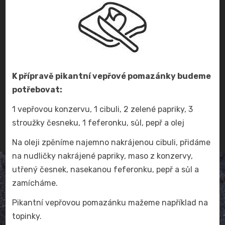
K přípravě pikantní vepřové pomazánky budeme
potřebovat:
1 vepřovou konzervu, 1 cibuli, 2 zelené papriky, 3
stroužky česneku, 1 feferonku, sůl, pepř a olej
Na oleji zpěníme najemno nakrájenou cibuli, přidáme
na nudličky nakrájené papriky, maso z konzervy,
utřený česnek, nasekanou feferonku, pepř a sůl a
zamícháme.
Pikantní vepřovou pomazánku mažeme například na
topinky.