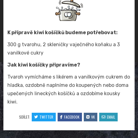
K přípravě kiwi košíčků budeme potřebovat:
300 g tvarohu, 2 skleničky vaječného koňaku a 3
vanilkové cukry
Jak kiwi košíčky připravíme?
Tvaroh vymícháme s likérem a vanilkovým cukrem do
hladka, ozdobně naplníme do koupených nebo doma
upečených lineckých košíčků a ozdobíme kousky
kiwi.
SDÍLET:
TWITTER
FACEBOOK
VK
EMAIL