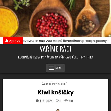
Skip
to
content
bna je v provozovnách nad 200 metrů čtverečních prodejní plochy zakáz
Zprávy
VAŘÍME RÁDI
KUCHAŘSKÉ RECEPTY, NÁVODY NA PŘÍPRAVU JÍDEL, TIPY, TRIKY
MENU
POSTED
RECEPTY
,
SLADKÉ
IN
Kiwi košíčky
4. 8. 2024
0
310