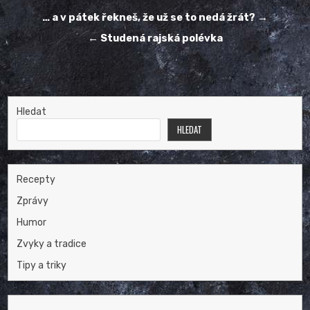
Navigace
… a v pátek řekneš, že už se to nedá žrát? →
pro
← Studená rajská polévka
příspěvek
Hledat
HLEDAT
Recepty
Zprávy
Humor
Zvyky a tradice
Tipy a triky