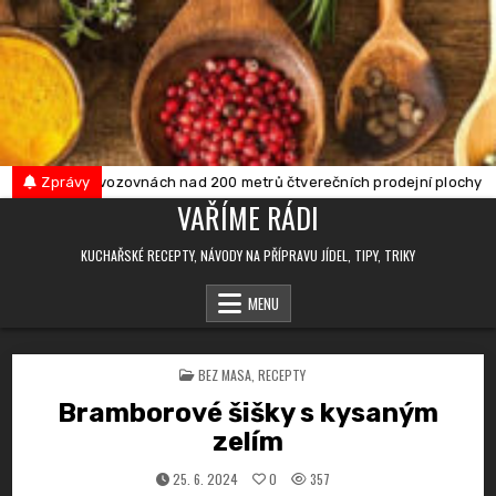
Skip
to
content
bna je v provozovnách nad 200 metrů čtverečních prodejní plochy zaká
Zprávy
VAŘÍME RÁDI
KUCHAŘSKÉ RECEPTY, NÁVODY NA PŘÍPRAVU JÍDEL, TIPY, TRIKY
MENU
POSTED
BEZ MASA
,
RECEPTY
IN
Bramborové šišky s kysaným
zelím
25. 6. 2024
0
357