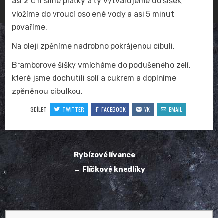
asi 2 cm silné plátky a ty vytvarujeme do šišek,
vložíme do vroucí osolené vody a asi 5 minut
povaříme.
Na oleji zpěníme nadrobno pokrájenou cibuli.
Bramborové šišky vmícháme do podušeného zelí,
které jsme dochutili solí a cukrem a doplníme
zpěněnou cibulkou.
SDÍLET:
TWITTER
FACEBOOK
VK
EMAIL
Navigace
Rybízové lívance →
pro
← Flíčkové knedlíky
příspěvek