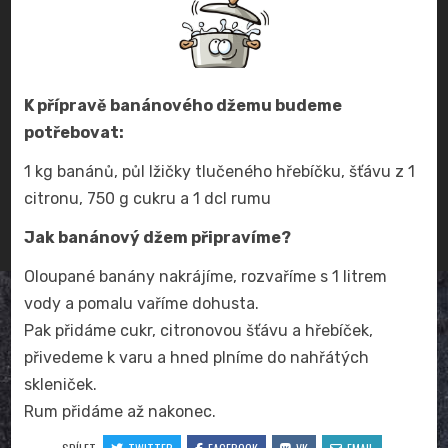
K přípravě banánového džemu budeme
potřebovat:
1 kg banánů, půl lžičky tlučeného hřebíčku, šťávu z 1
citronu, 750 g cukru a 1 dcl rumu
Jak banánový džem připravíme?
Oloupané banány nakrájíme, rozvaříme s 1 litrem
vody a pomalu vaříme dohusta.
Pak přidáme cukr, citronovou šťávu a hřebíček,
přivedeme k varu a hned plníme do nahřátých
skleniček.
Rum přidáme až nakonec.