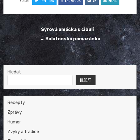
SDÍLET:
TWITTER
FACEBOOK
VK
EMAIL
Navigace
Sýrová omáčka s cibulí →
pro
← Balatonská pomazánka
příspěvek
Hledat
HLEDAT
Recepty
Zprávy
Humor
Zvyky a tradice