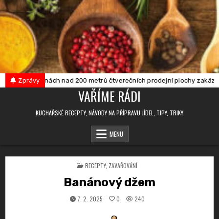
Skip
to
content
e v provozovnách nad 200 metrů čtverečních prodejní plochy zakázán p
Zprávy
VAŘÍME RÁDI
KUCHAŘSKÉ RECEPTY, NÁVODY NA PŘÍPRAVU JÍDEL, TIPY, TRIKY
MENU
POSTED
RECEPTY
,
ZAVAŘOVÁNÍ
IN
Banánový džem
7. 2. 2025
0
240